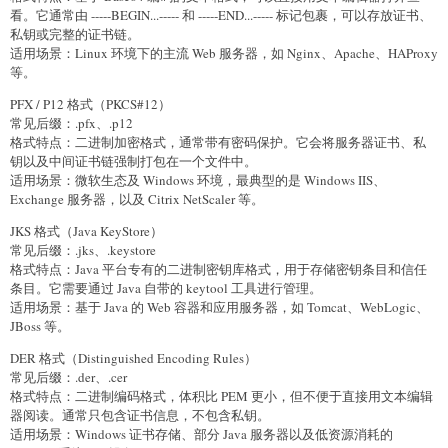
看。它通常由 -----BEGIN...----- 和 -----END...----- 标记包裹，可以存放证书、
私钥或完整的证书链。
适用场景：Linux 环境下的主流 Web 服务器，如 Nginx、Apache、HAProxy
等。
PFX / P12 格式（PKCS#12）
常见后缀：.pfx、.p12
格式特点：二进制加密格式，通常带有密码保护。它会将服务器证书、私
钥以及中间证书链强制打包在一个文件中。
适用场景：微软生态及 Windows 环境，最典型的是 Windows IIS、
Exchange 服务器，以及 Citrix NetScaler 等。
JKS 格式（Java KeyStore）
常见后缀：.jks、.keystore
格式特点：Java 平台专有的二进制密钥库格式，用于存储密钥条目和信任
条目。它需要通过 Java 自带的 keytool 工具进行管理。
适用场景：基于 Java 的 Web 容器和应用服务器，如 Tomcat、WebLogic、
JBoss 等。
DER 格式（Distinguished Encoding Rules）
常见后缀：.der、.cer
格式特点：二进制编码格式，体积比 PEM 更小，但不便于直接用文本编辑
器阅读。通常只包含证书信息，不包含私钥。
适用场景：Windows 证书存储、部分 Java 服务器以及低资源消耗的