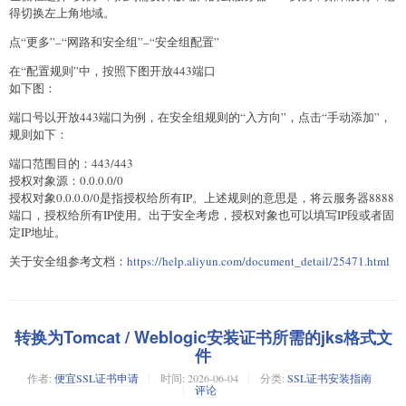
得切换左上角地域。
点“更多”–“网路和安全组”–“安全组配置”
在“配置规则”中，按照下图开放443端口
如下图：
端口号以开放443端口为例，在安全组规则的“入方向”，点击“手动添加”，
规则如下：
端口范围目的：443/443
授权对象源：0.0.0.0/0
授权对象0.0.0.0/0是指授权给所有IP。上述规则的意思是，将云服务器8888
端口，授权给所有IP使用。出于安全考虑，授权对象也可以填写IP段或者固
定IP地址。
关于安全组参考文档：
https://help.aliyun.com/document_detail/25471.html
转换为Tomcat / Weblogic安装证书所需的jks格式文
件
作者:
便宜SSL证书申请
时间:
2026-06-04
分类:
SSL证书安装指南
评论