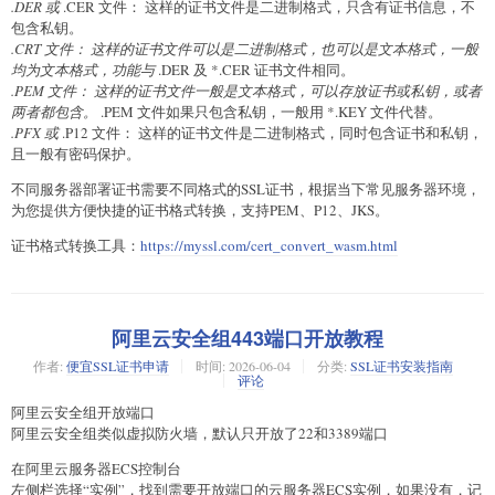
.DER 或
.CER 文件： 这样的证书文件是二进制格式，只含有证书信息，不
包含私钥。
.CRT 文件： 这样的证书文件可以是二进制格式，也可以是文本格式，一般
均为文本格式，功能与
.DER 及 *.CER 证书文件相同。
.PEM 文件： 这样的证书文件一般是文本格式，可以存放证书或私钥，或者
两者都包含。
.PEM 文件如果只包含私钥，一般用 *.KEY 文件代替。
.PFX 或
.P12 文件： 这样的证书文件是二进制格式，同时包含证书和私钥，
且一般有密码保护。
不同服务器部署证书需要不同格式的SSL证书，根据当下常见服务器环境，
为您提供方便快捷的证书格式转换，支持PEM、P12、JKS。
证书格式转换工具：
https://myssl.com/cert_convert_wasm.html
阿里云安全组443端口开放教程
作者:
便宜SSL证书申请
时间:
2026-06-04
分类:
SSL证书安装指南
评论
阿里云安全组开放端口
阿里云安全组类似虚拟防火墙，默认只开放了22和3389端口
在阿里云服务器ECS控制台
左侧栏选择“实例”，找到需要开放端口的云服务器ECS实例，如果没有，记