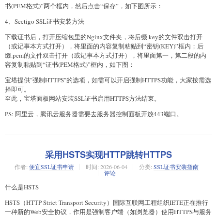
书(PEM格式)”两个框内，然后点击“保存”，如下图所示：
4、Sectigo SSL证书安装方法
下载证书后，打开压缩包里的Nginx文件夹，将后缀.key的文件双击打开
（或记事本方式打开），将里面的内容复制粘贴到“密钥(KEY)”框内；后
缀.pem的文件双击打开（或记事本方式打开），将里面第一，第二段的内
容复制粘贴到“证书(PEM格式)”框内，如下图：
宝塔提供"强制HTTPS"的选项，如需可以开启强制HTTPS功能，大家按需选
择即可。
至此，宝塔面板网站安装SSL证书启用HTTPS方法结束。
PS: 阿里云，腾讯云服务器需要去服务器控制面板开放443端口。
采用HSTS实现HTTP跳转HTTPS
作者:
便宜SSL证书申请
时间:
2026-06-04
分类:
SSL证书安装指南
评论
什么是HSTS
HSTS（HTTP Strict Transport Security）国际互联网工程组织IETE正在推行
一种新的Web安全协议，作用是强制客户端（如浏览器）使用HTTPS与服务