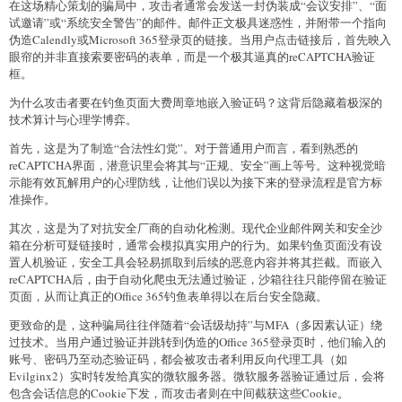
在这场精心策划的骗局中，攻击者通常会发送一封伪装成“会议安排”、“面
试邀请”或“系统安全警告”的邮件。邮件正文极具迷惑性，并附带一个指向
伪造Calendly或Microsoft 365登录页的链接。当用户点击链接后，首先映入
眼帘的并非直接索要密码的表单，而是一个极其逼真的reCAPTCHA验证
框。
为什么攻击者要在钓鱼页面大费周章地嵌入验证码？这背后隐藏着极深的
技术算计与心理学博弈。
首先，这是为了制造“合法性幻觉”。对于普通用户而言，看到熟悉的
reCAPTCHA界面，潜意识里会将其与“正规、安全”画上等号。这种视觉暗
示能有效瓦解用户的心理防线，让他们误以为接下来的登录流程是官方标
准操作。
其次，这是为了对抗安全厂商的自动化检测。现代企业邮件网关和安全沙
箱在分析可疑链接时，通常会模拟真实用户的行为。如果钓鱼页面没有设
置人机验证，安全工具会轻易抓取到后续的恶意内容并将其拦截。而嵌入
reCAPTCHA后，由于自动化爬虫无法通过验证，沙箱往往只能停留在验证
页面，从而让真正的Office 365钓鱼表单得以在后台安全隐藏。
更致命的是，这种骗局往往伴随着“会话级劫持”与MFA（多因素认证）绕
过技术。当用户通过验证并跳转到伪造的Office 365登录页时，他们输入的
账号、密码乃至动态验证码，都会被攻击者利用反向代理工具（如
Evilginx2）实时转发给真实的微软服务器。微软服务器验证通过后，会将
包含会话信息的Cookie下发，而攻击者则在中间截获这些Cookie。