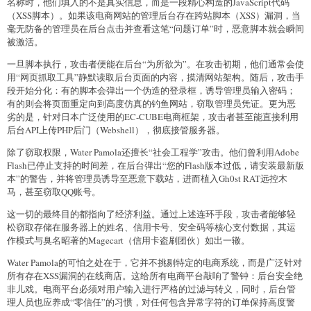
名称时，他们填入的不是真实信息，而是一段精心构造的JavaScript代码
（XSS脚本）。如果该电商网站的管理后台存在跨站脚本（XSS）漏洞，当
毫无防备的管理员在后台点击并查看这笔“问题订单”时，恶意脚本就会瞬间
被激活。
一旦脚本执行，攻击者便能在后台“为所欲为”。在攻击初期，他们通常会使
用“网页抓取工具”静默读取后台页面的内容，摸清网站架构。随后，攻击手
段开始分化：有的脚本会弹出一个伪造的登录框，诱导管理员输入密码；
有的则会将页面重定向到高度仿真的钓鱼网站，窃取管理员凭证。更为恶
劣的是，针对日本广泛使用的EC-CUBE电商框架，攻击者甚至能直接利用
后台API上传PHP后门（Webshell），彻底接管服务器。
除了窃取权限，Water Pamola还擅长“社会工程学”攻击。他们曾利用Adobe
Flash已停止支持的时间差，在后台弹出“您的Flash版本过低，请安装最新版
本”的警告，并将管理员诱导至恶意下载站，进而植入Gh0st RAT远控木
马，甚至窃取QQ账号。
这一切的最终目的都指向了经济利益。通过上述连环手段，攻击者能够轻
松窃取存储在服务器上的姓名、信用卡号、安全码等核心支付数据，其运
作模式与臭名昭著的Magecart（信用卡盗刷团伙）如出一辙。
Water Pamola的可怕之处在于，它并不挑剔特定的电商系统，而是广泛针对
所有存在XSS漏洞的在线商店。这给所有电商平台敲响了警钟：后台安全绝
非儿戏。电商平台必须对用户输入进行严格的过滤与转义，同时，后台管
理人员也应养成“零信任”的习惯，对任何包含异常字符的订单保持高度警