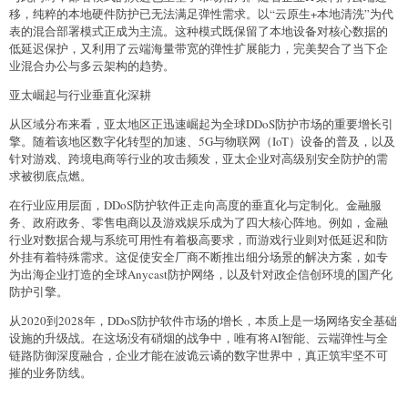
移，纯粹的本地硬件防护已无法满足弹性需求。以“云原生+本地清洗”为代
表的混合部署模式正成为主流。这种模式既保留了本地设备对核心数据的
低延迟保护，又利用了云端海量带宽的弹性扩展能力，完美契合了当下企
业混合办公与多云架构的趋势。
亚太崛起与行业垂直化深耕
从区域分布来看，亚太地区正迅速崛起为全球DDoS防护市场的重要增长引
擎。随着该地区数字化转型的加速、5G与物联网（IoT）设备的普及，以及
针对游戏、跨境电商等行业的攻击频发，亚太企业对高级别安全防护的需
求被彻底点燃。
在行业应用层面，DDoS防护软件正走向高度的垂直化与定制化。金融服
务、政府政务、零售电商以及游戏娱乐成为了四大核心阵地。例如，金融
行业对数据合规与系统可用性有着极高要求，而游戏行业则对低延迟和防
外挂有着特殊需求。这促使安全厂商不断推出细分场景的解决方案，如专
为出海企业打造的全球Anycast防护网络，以及针对政企信创环境的国产化
防护引擎。
从2020到2028年，DDoS防护软件市场的增长，本质上是一场网络安全基础
设施的升级战。在这场没有硝烟的战争中，唯有将AI智能、云端弹性与全
链路防御深度融合，企业才能在波诡云谲的数字世界中，真正筑牢坚不可
摧的业务防线。