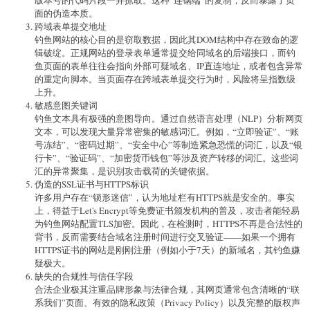
面的伪造本质。
跨域表单提交地址
钓鱼网站的核心目的是窃取数据，因此其DOM结构中存在致命的逻
辑破绽。正规网站的登录表单通常提交给同域名的后端接口，而钓
鱼页面的表单往往会指向外部可疑域名、IP直连地址，或者包含异常
的重定向脚本。当页面存在跨域表单提交行为时，风险将呈指数级
上升。
敏感意图关键词
钓鱼文本具有极强的意图导向。通过自然语言处理（NLP）分析网页
文本，可以发现大量异常密集的敏感词汇。例如，“立即验证”、“账
号冻结”、“密码过期”、“安全中心”等制造紧急恐慌的词汇，以及“银
行卡”、“验证码”、“加密货币钱包”等涉及资产转移的词汇。这些词
汇的异常聚集，是识别攻击载荷的关键依据。
伪造的SSL证书与HTTPS标识
许多用户存在“锁形迷信”，认为地址栏有HTTPS就是安全的。事实
上，得益于Let's Encrypt等免费证书颁发机构的普及，攻击者能轻易
为钓鱼网站配置TLS加密。因此，在检测时，HTTPS不再是合法性的
背书，反而需要结合域名注册时间进行交叉验证——如果一个拥有
HTTPS证书的网站是刚刚注册（例如小于7天）的新域名，其钓鱼嫌
疑极大。
缺失的合规性与信任字段
合法企业极其注重品牌形象与法律合规，其网页通常包含清晰的“联
系我们”页面、有效的隐私政策（Privacy Policy）以及完整的版权声