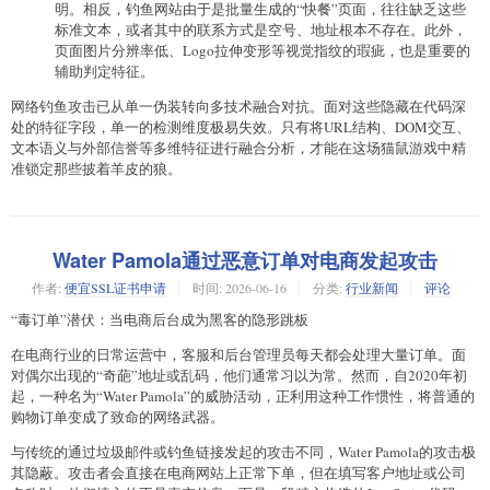
明。相反，钓鱼网站由于是批量生成的“快餐”页面，往往缺乏这些
标准文本，或者其中的联系方式是空号、地址根本不存在。此外，
页面图片分辨率低、Logo拉伸变形等视觉指纹的瑕疵，也是重要的
辅助判定特征。
网络钓鱼攻击已从单一伪装转向多技术融合对抗。面对这些隐藏在代码深
处的特征字段，单一的检测维度极易失效。只有将URL结构、DOM交互、
文本语义与外部信誉等多维特征进行融合分析，才能在这场猫鼠游戏中精
准锁定那些披着羊皮的狼。
Water Pamola通过恶意订单对电商发起攻击
作者:
便宜SSL证书申请
时间:
2026-06-16
分类:
行业新闻
评论
“毒订单”潜伏：当电商后台成为黑客的隐形跳板
在电商行业的日常运营中，客服和后台管理员每天都会处理大量订单。面
对偶尔出现的“奇葩”地址或乱码，他们通常习以为常。然而，自2020年初
起，一种名为“Water Pamola”的威胁活动，正利用这种工作惯性，将普通的
购物订单变成了致命的网络武器。
与传统的通过垃圾邮件或钓鱼链接发起的攻击不同，Water Pamola的攻击极
其隐蔽。攻击者会直接在电商网站上正常下单，但在填写客户地址或公司