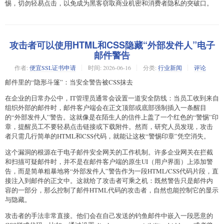
惕，切勿轻易点击，以免成为黑客窃取商业机密和消费者隐私的突破口。
攻击者可以使用HTML和CSS隐藏“外部发件人”电子
邮件警告
作者:
便宜SSL证书申请
时间:
2026-06-16
分类:
行业新闻
评论
邮件里的“隐形斗篷”：当安全警告被CSS抹去
在企业的日常办公中，IT管理员通常会设置一道安全防线：当员工收到来自
组织外部的邮件时，邮件客户端会在正文顶部或底部强制插入一条醒目
的“外部发件人”警告。这就像是在陌生人的信件上盖了一个红色的“警惕”印
章，提醒员工不要轻易点击链接或下载附件。然而，研究人员发现，攻击
者只需几行简单的HTML和CSS代码，就能让这枚“警惕印章”凭空消失。
这个漏洞的根源在于电子邮件安全网关的工作机制。许多企业网关在拦截
和扫描可疑邮件时，并不是在邮件客户端的原生UI（用户界面）上添加警
告，而是简单粗暴地将“外部发件人”警告作为一段HTML/CSS代码片段，直
接注入到邮件的正文中。这就给了攻击者可乘之机：既然警告只是邮件内
容的一部分，那么控制了邮件HTML代码的攻击者，自然也能控制它的显示
与隐藏。
攻击者的手法非常直接。他们会在自己发送的钓鱼邮件中嵌入一段恶意的