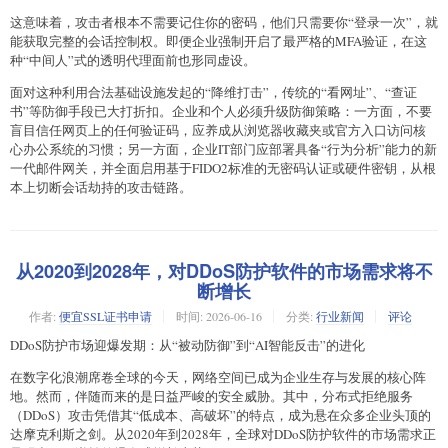
这意味着，攻击者根本不需要记住你的密码，他们只需要你“登录一次”，就
能获取完整的会话控制权。即便企业强制开启了最严格的MFA验证，在这
种“中间人”式的透明代理面前也形同虚设。
面对这种利用合法基础设施发起的“降维打击”，传统的“看网址”、“查证
书”等防御手段已大打折扣。企业和个人必须升级防御策略：一方面，不要
盲目信任网页上的任何验证码，应养成从浏览器收藏夹或官方入口访问核
心办公系统的习惯；另一方面，企业IT部门应部署具备“行为分析”能力的新
一代邮件网关，并全面启用基于FIDO2标准的无密码认证或硬件密钥，从根
本上切断会话劫持的攻击链路。
从2020到2028年，对DDoS防护软件的市场需求将不
断增长
作者:
便宜SSL证书申请
时间:
2026-06-16
分类:
行业新闻
评论
DDoS防护市场迎爆发期：从“被动防御”到“AI智能反击”的进化
在数字化浪潮席卷全球的今天，网络空间已成为企业生存与发展的核心阵
地。然而，伴随而来的是日益严峻的安全威胁。其中，分布式拒绝服务
（DDoS）攻击凭借其“低成本、高破坏”的特点，成为悬在众多企业头顶的
达摩克利斯之剑。从2020年到2028年，全球对DDoS防护软件的市场需求正