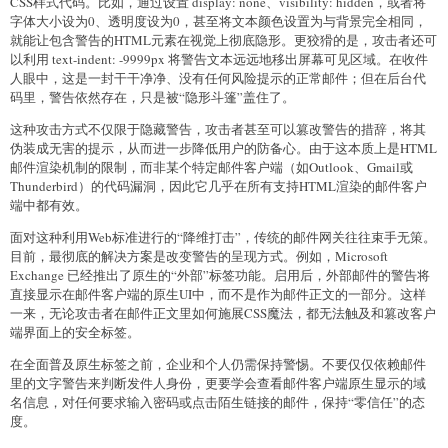
CSS样式代码。比如，通过设置 display: none、visibility: hidden，或者将
字体大小设为0、透明度设为0，甚至将文本颜色设置为与背景完全相同，
就能让包含警告的HTML元素在视觉上彻底隐形。更狡猾的是，攻击者还可
以利用 text-indent: -9999px 将警告文本远远地移出屏幕可见区域。在收件
人眼中，这是一封干干净净、没有任何风险提示的正常邮件；但在后台代
码里，警告依然存在，只是被“隐形斗篷”盖住了。
这种攻击方式不仅限于隐藏警告，攻击者甚至可以篡改警告的措辞，将其
伪装成无害的提示，从而进一步降低用户的防备心。由于这本质上是HTML
邮件渲染机制的限制，而非某个特定邮件客户端（如Outlook、Gmail或
Thunderbird）的代码漏洞，因此它几乎在所有支持HTML渲染的邮件客户
端中都有效。
面对这种利用Web标准进行的“降维打击”，传统的邮件网关往往束手无策。
目前，最彻底的解决方案是改变警告的呈现方式。例如，Microsoft
Exchange 已经推出了原生的“外部”标签功能。启用后，外部邮件的警告将
直接显示在邮件客户端的原生UI中，而不是作为邮件正文的一部分。这样
一来，无论攻击者在邮件正文里如何施展CSS魔法，都无法触及和篡改客户
端界面上的安全标签。
在全面普及原生标签之前，企业和个人仍需保持警惕。不要仅仅依赖邮件
里的文字警告来判断发件人身份，更要学会查看邮件客户端原生显示的域
名信息，对任何要求输入密码或点击陌生链接的邮件，保持“零信任”的态
度。