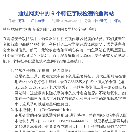
通过网页中的 6 个特征字段检测钓鱼网站
作者:
便宜SSL证书申请
时间:
2026-06-16
分类:
行业新闻
评论
钓鱼网站的“阿喀琉斯之踵”：藏在网页里的6个特征字段
在网络安全攻防战中，钓鱼网站往往被视作难以捉摸的幽灵。它们披着知
名银行或电商的华丽外衣，利用社会工程学制造恐慌或贪婪，诱导受害者
交出敏感信息。然而，无论攻击者如何精心伪装，钓鱼网站在代码层面往
往会留下难以抹除的“指纹”。通过深度解析网页源码，安全研究人员发现，
以下6个特征字段是检测钓鱼网站的绝佳突破口。
异常的长随机字符串（哈希特征）
这是钓鱼工具开发者无意中留下的最显著特征。现代正规网站在使
用Webpack等打包工具时，会在CSS或JS文件名中加入哈希值（如
styles.64a9e3b8.css）以控制缓存。当钓鱼者使用工具一键克隆目标
网站时，这些带有长随机字符串的文件名会被原封不动地复制。如
果在一个非官方域名下发现了与知名机构完全一致的复杂哈希字符
串，这几乎可以断定是钓鱼页面。
版本控制引用（Git Commit Hash）
正规企业的开发团队通常使用Git进行协作，并在网站代码中嵌入版
本控制引用（如 var GIT_COMMIT='444d0'），以便将线上漏洞与特
定代码版本关联。钓鱼者在克隆网页时，往往会连同这些包含特定
版本号的代码片段一并抓取。这种“连锅端”的复制，反而暴露了页