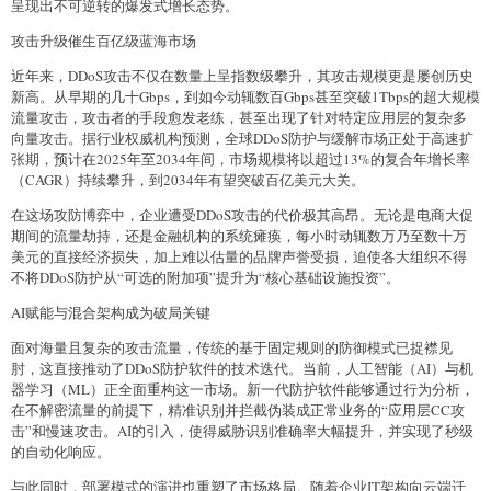
呈现出不可逆转的爆发式增长态势。
攻击升级催生百亿级蓝海市场
近年来，DDoS攻击不仅在数量上呈指数级攀升，其攻击规模更是屡创历史
新高。从早期的几十Gbps，到如今动辄数百Gbps甚至突破1Tbps的超大规模
流量攻击，攻击者的手段愈发老练，甚至出现了针对特定应用层的复杂多
向量攻击。据行业权威机构预测，全球DDoS防护与缓解市场正处于高速扩
张期，预计在2025年至2034年间，市场规模将以超过13%的复合年增长率
（CAGR）持续攀升，到2034年有望突破百亿美元大关。
在这场攻防博弈中，企业遭受DDoS攻击的代价极其高昂。无论是电商大促
期间的流量劫持，还是金融机构的系统瘫痪，每小时动辄数万乃至数十万
美元的直接经济损失，加上难以估量的品牌声誉受损，迫使各大组织不得
不将DDoS防护从“可选的附加项”提升为“核心基础设施投资”。
AI赋能与混合架构成为破局关键
面对海量且复杂的攻击流量，传统的基于固定规则的防御模式已捉襟见
肘，这直接推动了DDoS防护软件的技术迭代。当前，人工智能（AI）与机
器学习（ML）正全面重构这一市场。新一代防护软件能够通过行为分析，
在不解密流量的前提下，精准识别并拦截伪装成正常业务的“应用层CC攻
击”和慢速攻击。AI的引入，使得威胁识别准确率大幅提升，并实现了秒级
的自动化响应。
与此同时，部署模式的演进也重塑了市场格局。随着企业IT架构向云端迁