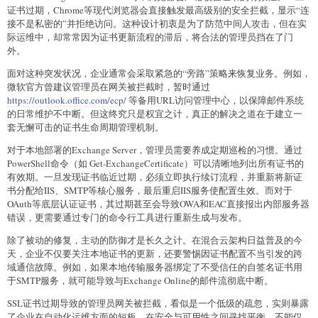
证书过期，Chrome等现代浏览器会直接触发最高级别的安全拦截，显示“连
接不是私密的”并拒绝访问。这种设计初衷是为了防范中间人攻击，但在实
际运维中，却常常因为证书更新流程的滞后，将合法的管理员挡在了门
外。
面对这种突发状况，企业通常会采取紧急的“旁路”策略来恢复业务。例如，
微软官方曾建议管理员在网关被拦截时，暂时通过
https://outlook.office.com/ecp/
等备用URL访问管理中心，以保障邮件系统
的日常维护不中断。但这终究只是权宜之计，真正的解决之道在于建立一
套无懈可击的证书生命周期管理机制。
对于本地部署的Exchange Server，管理员需要养成定期巡检的习惯。通过
PowerShell命令（如 Get-ExchangeCertificate）可以清晰地列出所有证书的
有效期。一旦发现证书临近过期，必须立即执行续订流程，并重新将新证
书分配给IIS、SMTP等核心服务，最后重启IIS服务使配置生效。而对于
OAuth等底层认证证书，其过期甚至会导致OWA和EAC直接报出内部服务器
错误，更需要通过专门的命令行工具进行重新生成与发布。
除了被动的修复，主动的防御才是长久之计。在混合云架构日益普及的今
天，企业不仅要关注本地证书的更新，还要警惕因证书配置不当引发的跨
域通信故障。例如，如果本地传输服务器绑定了不受信任的自签名证书用
于SMTP服务，就可能导致与Exchange Online的邮件流彻底中断。
SSL证书过期导致的管理员网关被拦截，看似是一个低级的疏忽，实则暴露
了企业在自动化运维方面的短板。在安全与可用性之间寻找平衡，不能仅