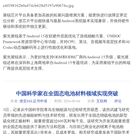
e4f198162b0a474cb628d5197e90674a.jpg
展锐芯片平台具备更加高效的拓展问题维测方案，能更快进行故障定界定
位分析，使芯片平台能快速与最新Android系统版本实现兼容，并保持硬件
驱动和系统软件独立更新。
紫光展锐基于Android 15在软硬件层面优化了游戏稳帧方案、UNISOC
Framework资源管理中心等功能，并对CPU、算法、音视频等底层技术和AI
Codec动态编解码等上进行性能优化和落地。
紫光展锐表示，为更好地支持OEM和ODM厂商向Android 15升级，紫光展
锐还将在深圳和上海两地举办Android 15专题培训，为采用展锐平台的终端
厂商提供底层技术支撑。
中国科学家在全固态电池材料领域实现突破
作者:
便宜SSL证书申请
时间:
2024-09-04
分类:
互联网
评论
3日，记者从中国科学院青岛生物能源与过程研究所获悉，该所武建飞研究
员带领的先进储能材料与技术研究组，研发出用于全固态锂硫电池的新型
硫化锂正极材料，能量密度超过600瓦时每千克。该研究为开发高能量密度
的全固态电池提供了新的方法和思路，与目前已商业化的锂离子电池相
比，其能量密度高出1倍有余，且成本更低。相关研究成果发表于国际学术