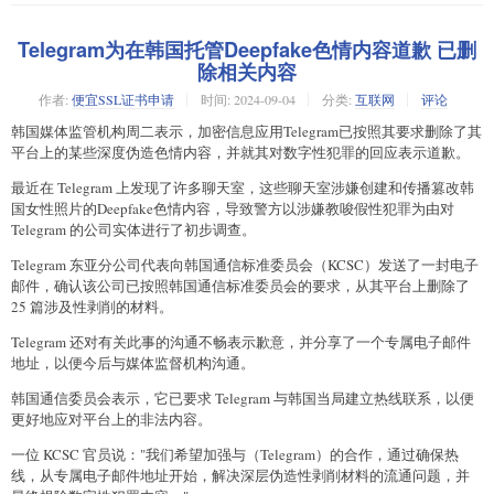
Telegram为在韩国托管Deepfake色情内容道歉 已删
除相关内容
作者:
便宜SSL证书申请
时间:
2024-09-04
分类:
互联网
评论
韩国媒体监管机构周二表示，加密信息应用Telegram已按照其要求删除了其
平台上的某些深度伪造色情内容，并就其对数字性犯罪的回应表示道歉。
最近在 Telegram 上发现了许多聊天室，这些聊天室涉嫌创建和传播篡改韩
国女性照片的Deepfake色情内容，导致警方以涉嫌教唆假性犯罪为由对
Telegram 的公司实体进行了初步调查。
Telegram 东亚分公司代表向韩国通信标准委员会（KCSC）发送了一封电子
邮件，确认该公司已按照韩国通信标准委员会的要求，从其平台上删除了
25 篇涉及性剥削的材料。
Telegram 还对有关此事的沟通不畅表示歉意，并分享了一个专属电子邮件
地址，以便今后与媒体监督机构沟通。
韩国通信委员会表示，它已要求 Telegram 与韩国当局建立热线联系，以便
更好地应对平台上的非法内容。
一位 KCSC 官员说："我们希望加强与（Telegram）的合作，通过确保热
线，从专属电子邮件地址开始，解决深层伪造性剥削材料的流通问题，并