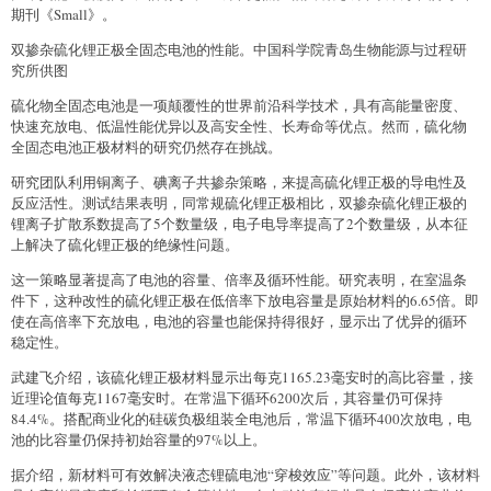
期刊《Small》。
双掺杂硫化锂正极全固态电池的性能。中国科学院青岛生物能源与过程研
究所供图
硫化物全固态电池是一项颠覆性的世界前沿科学技术，具有高能量密度、
快速充放电、低温性能优异以及高安全性、长寿命等优点。然而，硫化物
全固态电池正极材料的研究仍然存在挑战。
研究团队利用铜离子、碘离子共掺杂策略，来提高硫化锂正极的导电性及
反应活性。测试结果表明，同常规硫化锂正极相比，双掺杂硫化锂正极的
锂离子扩散系数提高了5个数量级，电子电导率提高了2个数量级，从本征
上解决了硫化锂正极的绝缘性问题。
这一策略显著提高了电池的容量、倍率及循环性能。研究表明，在室温条
件下，这种改性的硫化锂正极在低倍率下放电容量是原始材料的6.65倍。即
使在高倍率下充放电，电池的容量也能保持得很好，显示出了优异的循环
稳定性。
武建飞介绍，该硫化锂正极材料显示出每克1165.23毫安时的高比容量，接
近理论值每克1167毫安时。在常温下循环6200次后，其容量仍可保持
84.4%。搭配商业化的硅碳负极组装全电池后，常温下循环400次放电，电
池的比容量仍保持初始容量的97%以上。
据介绍，新材料可有效解决液态锂硫电池“穿梭效应”等问题。此外，该材料