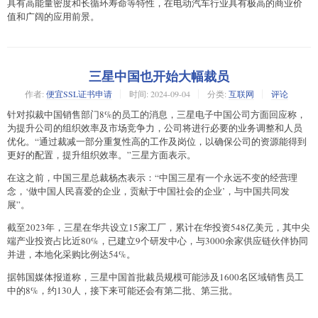
具有高能量密度和长循环寿命等特性，在电动汽车行业具有极高的商业价
值和广阔的应用前景。
三星中国也开始大幅裁员
作者:
便宜SSL证书申请
时间:
2024-09-04
分类:
互联网
评论
针对拟裁中国销售部门8%的员工的消息，三星电子中国公司方面回应称，
为提升公司的组织效率及市场竞争力，公司将进行必要的业务调整和人员
优化。“通过裁减一部分重复性高的工作及岗位，以确保公司的资源能得到
更好的配置，提升组织效率。”三星方面表示。
在这之前，中国三星总裁杨杰表示：“中国三星有一个永远不变的经营理
念，‘做中国人民喜爱的企业，贡献于中国社会的企业’，与中国共同发
展”。
截至2023年，三星在华共设立15家工厂，累计在华投资548亿美元，其中尖
端产业投资占比近80%，已建立9个研发中心，与3000余家供应链伙伴协同
并进，本地化采购比例达54%。
据韩国媒体报道称，三星中国首批裁员规模可能涉及1600名区域销售员工
中的8%，约130人，接下来可能还会有第二批、第三批。