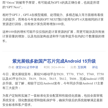
而“Orion”则被寄予厚望，有可能成为GPT-4的真正继任者，也就是所谓
的“GPT Next”。
相对于GPT-3，GPT-4在模型规模、处理能力、多模态输入等方面都有着很
大的提升，而将在今年发布的GPT NEXT预计使用与GPT-4大致相同的计算
资源进行训练，但有效计算负荷将增加100倍。
这种100倍的增长可能不仅仅指的是计算资源的扩展，而更可能涉及到有效
计算容量的增加，以及包括架构改进和学习效率提升在内的2个数量级的增
长。
紫光展锐多款国产芯片完成Android 15升级
作者:
便宜SSL证书申请
时间:
2024-09-04
分类:
互联网
评论
今日，紫光展锐宣布，展锐5G移动平台T820、T770、T765、T760、T750
以及4G平台T620、T619、T616、T615、T612、T606，完成Android 15同
步升级。据了解，相较于过往Android发布，今年同步升级Android 15主要
有三大提升：
为客户定制和实施了一套标准化安全配置和性能优化措施，包括全面审视
系统安全，强化数据处理和隐私保护等，确保升级后的系统能够满足最新
安全标准和客户需求。